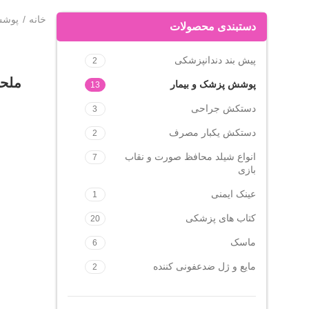
خانه
پوشش
دستبندی محصولات
پیش بند دندانپزشکی
2
ملحف
پوشش پزشک و بیمار
13
دستکش جراحی
3
دستکش یکبار مصرف
2
انواع شیلد محافظ صورت و نقاب
7
بازی
عینک ایمنی
1
کتاب های پزشکی
20
ماسک
6
مایع و ژل ضدعفونی کننده
2